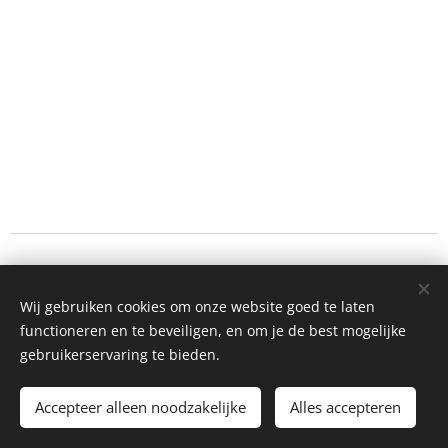
Aardenhuttestraat 36, 8820 Torhout
Wij gebruiken cookies om onze website goed te laten
Instagram
|
facebook
functioneren en te beveiligen, en om je de best mogelijke
Privacy verklaring
Cookies
gebruikerservaring te bieden.
Talen
Accepteer alleen noodzakelijke
Alles accepteren
Nederlands
English
Français